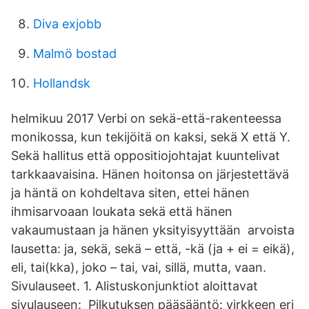
Diva exjobb
Malmö bostad
Hollandsk
helmikuu 2017 Verbi on sekä-että-rakenteessa
monikossa, kun tekijöitä on kaksi, sekä X että Y.
Sekä hallitus että oppositiojohtajat kuuntelivat
tarkkaavaisina. Hänen hoitonsa on järjestettävä
ja häntä on kohdeltava siten, ettei hänen
ihmisarvoaan loukata sekä että hänen
vakaumustaan ja hänen yksityisyyttään arvoista
lausetta: ja, sekä, sekä – että, -kä (ja + ei = eikä),
eli, tai(kka), joko – tai, vai, sillä, mutta, vaan.
Sivulauseet. 1. Alistuskonjunktiot aloittavat
sivulauseen: Pilkutuksen pääsääntö: virkkeen eri