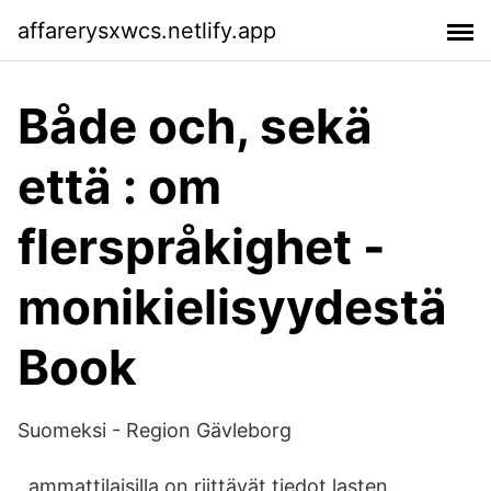
affarerysxwcs.netlify.app
Både och, sekä
että : om
flerspråkighet -
monikielisyydestä
Book
Suomeksi - Region Gävleborg
. ammattilaisilla on riittävät tiedot lasten