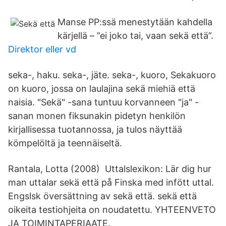
Manse PP:ssä menestytään kahdella
kärjellä – ”ei joko tai, vaan sekä että”.
Direktor eller vd
seka-, haku. seka-, jäte. seka-, kuoro, Sekakuoro
on kuoro, jossa on laulajina sekä miehiä että
naisia. "Sekä" -sana tuntuu korvanneen "ja" -
sanan monen fiksunakin pidetyn henkilön
kirjallisessa tuotannossa, ja tulos näyttää
kömpelöltä ja teennäiseltä.
Rantala, Lotta (2008) Uttalslexikon: Lär dig hur
man uttalar sekä että på Finska med infött uttal.
Engslsk översättning av sekä että. sekä että
oikeita testiohjeita on noudatettu. YHTEENVETO
JA TOIMINTAPERIAATE.