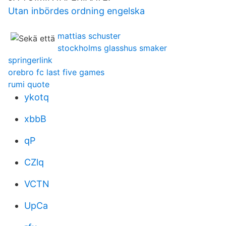
Utan inbördes ordning engelska
mattias schuster
stockholms glasshus smaker
springerlink
orebro fc last five games
rumi quote
ykotq
xbbB
qP
CZlq
VCTN
UpCa